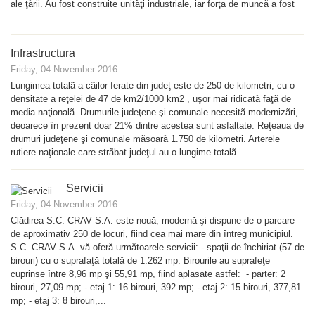
ale ţãrii. Au fost construite unitãţi industriale, iar forţa de muncã a fost
...
Infrastructura
Friday, 04 November 2016
Lungimea totalã a cãilor ferate din judeţ este de 250 de kilometri, cu o
densitate a reţelei de 47 de km2/1000 km2 , uşor mai ridicatã faţã de
media naţionalã. Drumurile judeţene şi comunale necesitã modernizãri,
deoarece în prezent doar 21% dintre acestea sunt asfaltate. Reţeaua de
drumuri judeţene şi comunale mãsoarã 1.750 de kilometri. Arterele
rutiere naţionale care strãbat judeţul au o lungime totalã...
Servicii
Friday, 04 November 2016
Clădirea S.C. CRAV S.A. este nouă, modernă şi dispune de o parcare
de aproximativ 250 de locuri, fiind cea mai mare din întreg municipiul.
S.C. CRAV S.A. vă oferă următoarele servicii: - spaţii de închiriat (57 de
birouri) cu o suprafaţă totală de 1.262 mp. Birourile au suprafeţe
cuprinse între 8,96 mp şi 55,91 mp, fiind aplasate astfel: - parter: 2
birouri, 27,09 mp; - etaj 1: 16 birouri, 392 mp; - etaj 2: 15 birouri, 377,81
mp; - etaj 3: 8 birouri,...