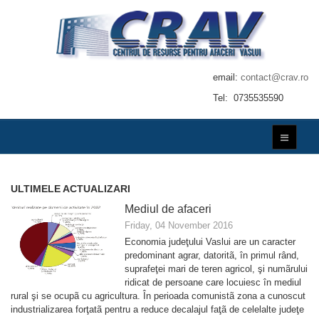
email:
contact@crav.ro
Tel: 0735535590
ULTIMELE ACTUALIZARI
Mediul de afaceri
Friday, 04 November 2016
Economia judeţului Vaslui are un caracter
predominant agrar, datoritã, în primul rând,
suprafeţei mari de teren agricol, şi numãrului
ridicat de persoane care locuiesc în mediul
rural şi se ocupã cu agricultura. În perioada comunistã zona a cunoscut
industrializarea forţatã pentru a reduce decalajul faţã de celelalte judeţe