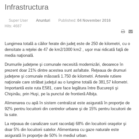
Infrastructura
Super User
Anunturi
Published:
04 November 2016
Hits: 4687
Lungimea totalã a cãilor ferate din judeţ este de 250 de kilometri, cu o
densitate a reţelei de 47 de km2/1000 km2 , uşor mai ridicatã faţã de
media naţionalã.
Drumurile judeţene şi comunale necesitã modernizãri, deoarece în
prezent doar 21% dintre acestea sunt asfaltate. Reţeaua de drumuri
judeţene şi comunale mãsoarã 1.750 de kilometri. Arterele rutiere
naţionale care strãbat judeţul au o lungime totalã de 381,57 kilometri.
Importantã este ruta E581, care face legãtura între Bucureşti şi
Chişinãu, prin Huşi, pe la punctul de frontierã Albiţa.
Alimenarea cu apã în sistem centralizat este asiguratã în proporţie de
92% pentru locuitorii din centrelor urbane şi de 15% pentru locuitorii de
la sate.
La reţeaua de canalizare sunt racordaţi 68% din locuitorii oraşelor şi
doar 5% din locuitorii satelor. Alimentarea cu gaze naturale este
asiguratã în proporţie de 50% în mediul urban.