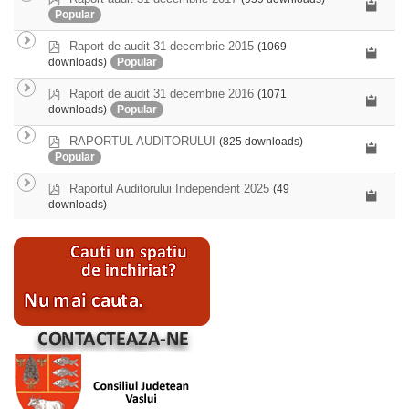
d
Popular
f
p
Raport de audit 31 decembrie 2015
(1069
d
downloads)
Popular
f
p
Raport de audit 31 decembrie 2016
(1071
d
downloads)
Popular
f
p
RAPORTUL AUDITORULUI
(825 downloads)
d
Popular
f
p
Raportul Auditorului Independent 2025
(49
d
downloads)
f