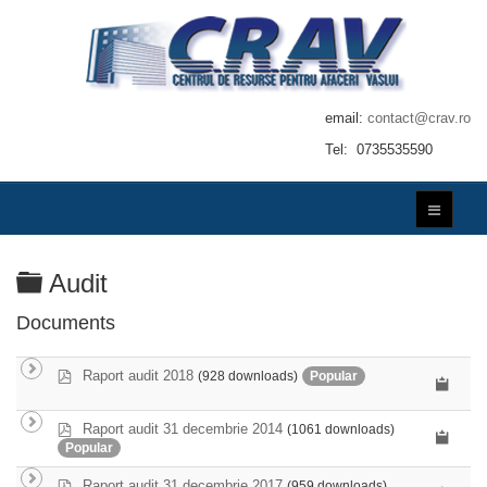
email:
contact@crav.ro
Tel: 0735535590
Folder
Audit
Documents
p
Raport audit 2018
(928 downloads)
Popular
d
f
p
Raport audit 31 decembrie 2014
(1061 downloads)
d
Popular
f
p
Raport audit 31 decembrie 2017
(959 downloads)