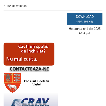
f
464 downloads
DOWNLOAD
(
PDF,
596 KB
)
Hotararea nr.1 din 2025
AGA.pdf