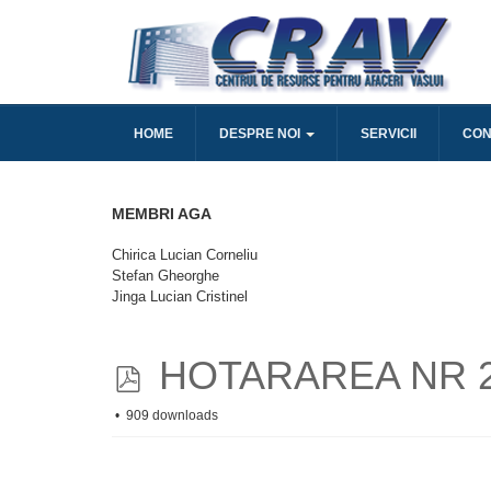
HOME
DESPRE NOI
SERVICII
CON
MEMBRI AGA
Chirica Lucian Corneliu
Stefan Gheorghe
Jinga Lucian Cristinel
p
HOTARAREA NR 2
d
909 downloads
f