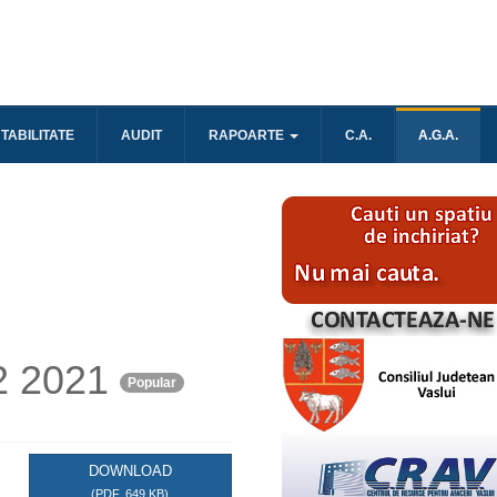
TABILITATE
AUDIT
RAPOARTE
C.A.
A.G.A.
 2021
Popular
DOWNLOAD
(
PDF,
649 KB
)